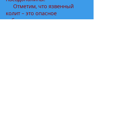
Отметим, что язвенный
колит – это опасное
заболевание, но оно может
иметь и осложнения. Среди
осложнений отметим
панкреатит, гепатит,
пиелонефрит, заболевания
суставов и мочекаменную
болезнь. Именно поэтому
лечение такого заболевания,
как язвенный колит, следует
проводить в комплексе, чтобы
удалить симптомы и избежать
развития других заболеваний,
которые сродни данному.
Самыми опасными и тяжелыми
осложнениями язвенного
колита выступают: перфорация