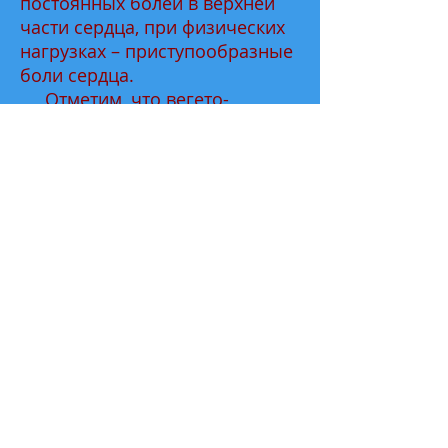
постоянных болей в верхней
части сердца, при физических
нагрузках – приступообразные
боли сердца.
Отметим, что вегето-
сосудистая дистония также
принимает вид психических
нарушений. В данном случае
это эмоциональная
нестабильность, плаксивость,
чувство тревожности,
нарушения сна, возникновение
страхов, ипохондрия,
неспособность принимать
решения. Так, лечение данного
заболевания в таком ключе
требует использования особых
процедур и лечения травами,
что способно восстановить