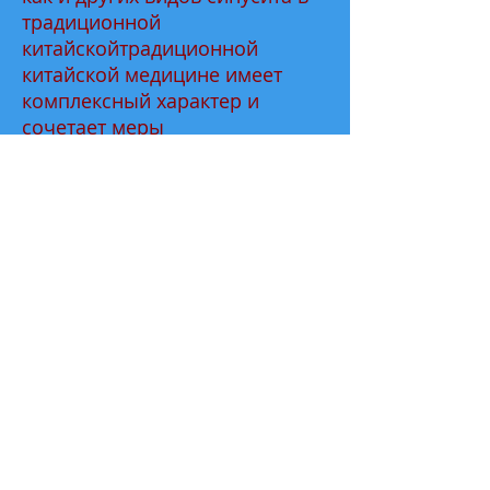
традиционной
китайскойтрадиционной
китайской медицине имеет
комплексный характер и
сочетает меры
противовоспалительной
терапии с
иммуномодулирующими
процедурами и фитолечения.
При диагнозе хронический
синусит у детей лечение
методами традиционной
китайской медицины позволяет
устранить не только основной
воспалительный процесс, но и
сопутствующие заболевания,
возникшие вследствие
пониженного иммунитета.