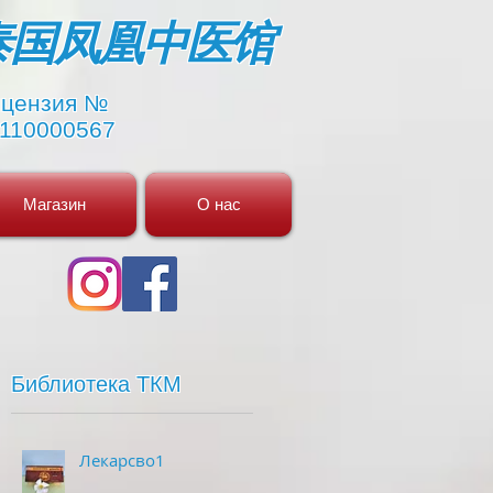
​泰国凤凰中医馆
цензия №
110000567
Магазин
О нас
Библиотека ТКМ
Лекарсво1