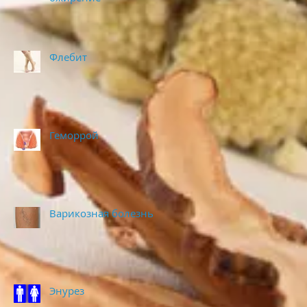
Флебит
Геморрой
Варикозная болезнь
Энурез