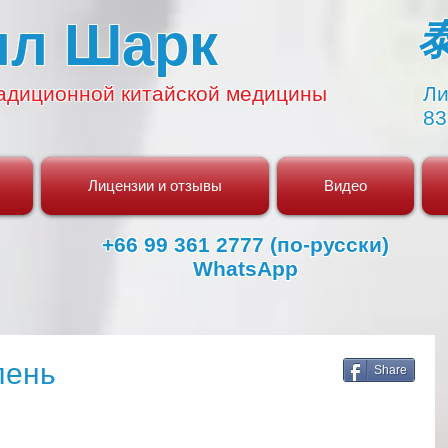
ял Шарк
адиционной
китайской медицины
Ли
83
Лицензии и отзывы
Видео
+66 99 361 2777 (по-русски)
WhatsApp
лень
Share