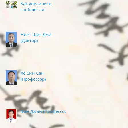
Как увеличить
сообщество
Нинг Шэн Джи
(Доктор)
Хе Син Сан
(Профессор)
Фан Джин (Профессор )