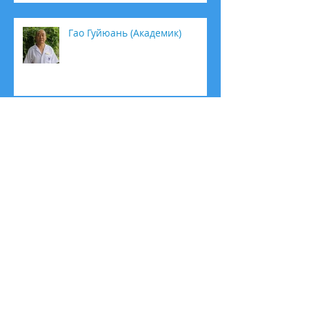
Гао Гуйюань (Академик)
Юй Сихай (Профессор)
КЕТГУТ МАЙСЯНЬ
АКУПУНКТУРА