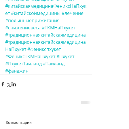
#китайскаямедицинаФениксНаПхук
ет
#китайскоймедицины
#лечение
#полынныеприжигания
#снижениевеса
#ТКМНаПхукет
#традиционнаякитайскаямедицина
#традиционнаякитайскаямедицина
НаПхукет
#феникспхукет
#ФениксТКМНаПхукет
#Пхукет
#ПхукетТаиланд
#Таиланд
#фанджин
Комментарии