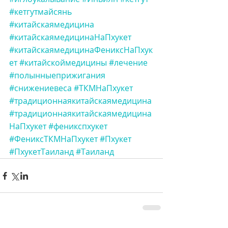
#кетгутмайсянь
#китайскаямедицина
#китайскаямедицинаНаПхукет
#китайскаямедицинаФениксНаПхук
ет
#китайскоймедицины
#лечение
#полынныеприжигания
#снижениевеса
#ТКМНаПхукет
#традиционнаякитайскаямедицина
#традиционнаякитайскаямедицина
НаПхукет
#феникспхукет
#ФениксТКМНаПхукет
#Пхукет
#ПхукетТаиланд
#Таиланд