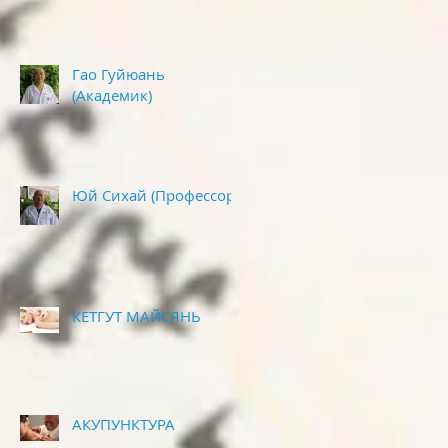
Гао Гуйюань
(Академик)
Юй Сихай (Профессор)
КЕТГУТ МАЙСЯНЬ
АКУПУНКТУРА