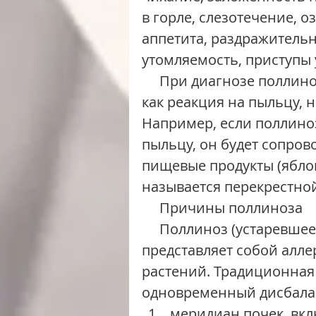
в горле, слезотечение, о
аппетита, раздражительн
утомляемость, приступы 
     При диагнозе поллиноз симптомы могут возникать не только 
как реакция на пыльцу, н
Например, если поллиноз
пыльцу, он будет сопров
пищевые продукты (яблок
называется перекрестно
     Причины поллиноза
     Поллиноз (устаревшее название – сенная лихорадка) 
представляет собой алл
растений. Традиционная 
одновременный дисбалан
меридиан почек, вкл