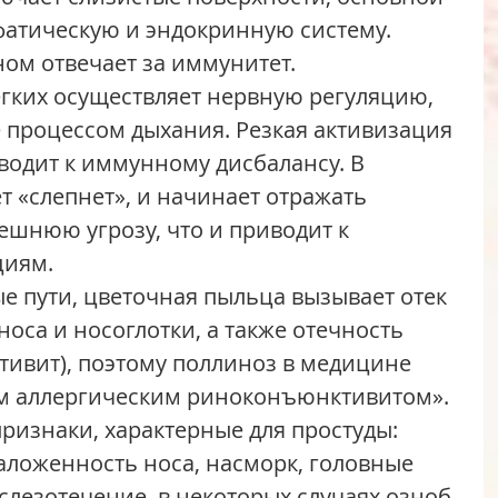
атическую и эндокринную систему. 
ом отвечает за иммунитет.   
егких осуществляет нервную регуляцию, 
е процессом дыхания. Резкая активизация 
иводит к иммунному дисбалансу. В 
т «слепнет», и начинает отражать 
шнюю угрозу, что и приводит к 
иям. 
оса и носоглотки, а также отечность 
тивит), поэтому поллиноз в медицине 
м аллергическим риноконъюнктивитом».
аложенность носа, насморк, головные 
слезотечение, в некоторых случаях озноб, 