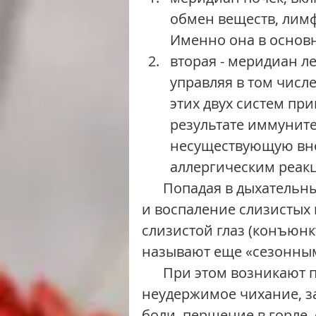
обмен веществ, лимф
Именно она в основн
вторая - меридиан л
управляя в том числ
этих двух систем пр
результате иммуните
несуществующую вне
аллергическим реакц
      Попадая в дыхательные пути, цветочная пыльца вызывает отек 
и воспаление слизистых н
слизистой глаз (конъюнк
называют еще «сезонны
      При этом возникают признаки, характерные для простуды: 
неудержимое чихание, з
боли, першение в горле, 