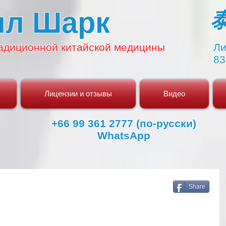
ял Шарк
адиционной
китайской медицины
Ли
83
Лицензии и отзывы
Видео
+66 99 361 2777 (по-русски)
WhatsApp
Share