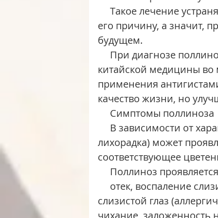
     Такое лечение устраняет не только симптомы поллиноза, но и 
его причину, а значит, 
будущем.
     При диагнозе поллиноз лечение методами традиционной 
китайской медицины во 
применения антигистами
качество жизни, но улуч
     Симптомы поллиноза
     В зависимости от характера аллергена поллиноз (сенная 
лихорадка) может проявл
соответствующее цветен
     Поллиноз проявля
     отек, воспаление слизистых носа, носоглотки, отечность 
слизистой глаз (аллерги
чихание, заложенность н