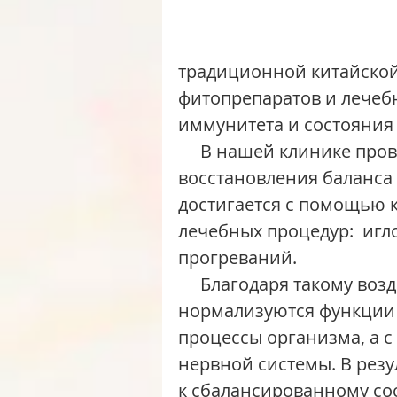
традиционной китайской
фитопрепаратов и лечеб
иммунитета и состояния
     В нашей клинике проводится лечение поллиноза посредством 
восстановления баланса
достигается с помощью 
лечебных процедур:  игл
прогреваний.
     Благодаря такому воздействию, с одной стороны 
нормализуются функции 
процессы организма, а с
нервной системы. В резу
к сбалансированному со