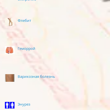
Флебит
Геморрой
Варикозная болезнь
Энурез