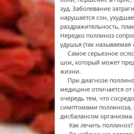
зуд. Заболевание затраг
нарушается сон, ухудшает
раздражительность, пла
Нередко поллиноз сопро
удушья (так называемая 
     Самое серьезное осложнение поллиноза - анафилактический 
шок, который может пред
жизни.
     При диагнозе поллиноз лечение в традиционной китайской 
медицине отличается от
очередь тем, что сосредо
симптомами поллиноза, а
дисбалансом организма.
      Как лечить поллиноз?