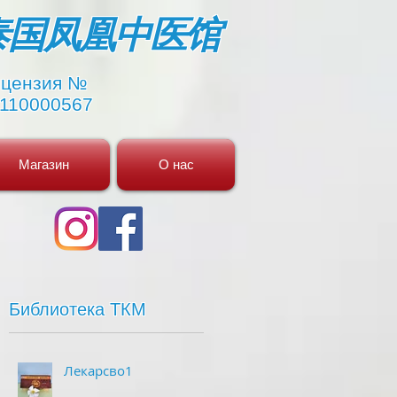
​泰国凤凰中医馆
цензия №
110000567
Магазин
О нас
Библиотека ТКМ
Лекарсво1