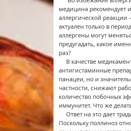
      Во избежание аллергических реакций современная западная 
медицина рекомендует из
аллергической реакции –
актуален только в перио
аллергены могут меняться
предугадать, какое имен
раз?
     В качестве медикаментозного лечения предлагаются 
антигистаминные препара
панацеи, но и значитель
частности, снижают раб
количество побочных эф
иммунитет. Что же делат
     Ответ на это дает традиционная китайская медицина. 
Поскольку поллиноз отно