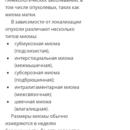
гинекологических заболеваний, в 
том числе опухолевых, таких как 
миома матки.
     В зависимости от локализации 
опухоли различают несколько 
типов миомы: 
субмукозная миома 
(подслизистая),  
интерстициальная миома 
(межмышечная),  
субсерозная миома 
(подбрюшинная);  
интралигаментарная миома 
(межсвязочная);  
шеечная миома 
(влагалищная). 
     Размеры миомы обычно 
измеряются в неделях 