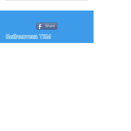
Share
Библиотека ТКМ
Лекарсво1
No.102 Золотой Олень