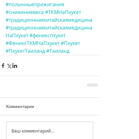
#полынныеприжигания
#снижениевеса
#ТКМНаПхукет
#традиционнаякитайскаямедицина
#традиционнаякитайскаямедицина
НаПхукет
#феникспхукет
#ФениксТКМНаПхукет
#Пхукет
#ПхукетТаиланд
#Таиланд
Комментарии
Ваш комментарий...