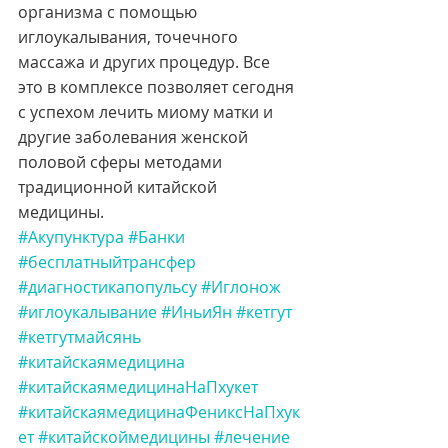
организма с помощью 
иглоукалывания, точечного 
массажа и других процедур. Все 
это в комплексе позволяет сегодня 
с успехом лечить миому матки и 
другие заболевания женской 
половой сферы методами 
традиционной китайской 
медицины.
#Акупунктура
#Банки
#бесплатныйтрансфер
#диагностикапопульсу
#Иглонож
#иглоукалывание
#ИньиЯн
#кетгут
#кетгутмайсянь
#китайскаямедицина
#китайскаямедицинаНаПхукет
#китайскаямедицинаФениксНаПхук
ет
#китайскоймедицины
#лечение