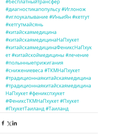
#бесплатныйтрансфер
#диагностикапопульсу
#Иглонож
#иглоукалывание
#ИньиЯн
#кетгут
#кетгутмайсянь
#китайскаямедицина
#китайскаямедицинаНаПхукет
#китайскаямедицинаФениксНаПхук
ет
#китайскоймедицины
#лечение
#полынныеприжигания
#снижениевеса
#ТКМНаПхукет
#традиционнаякитайскаямедицина
#традиционнаякитайскаямедицина
НаПхукет
#феникспхукет
#ФениксТКМНаПхукет
#Пхукет
#ПхукетТаиланд
#Таиланд