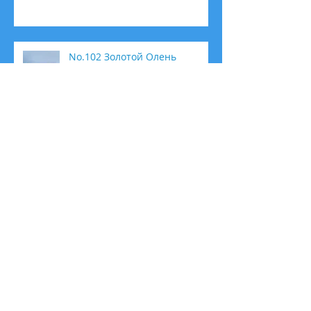
No.102 Золотой Олень
Как создать красивый блог
Как вести блог с компьютера
или мобильного