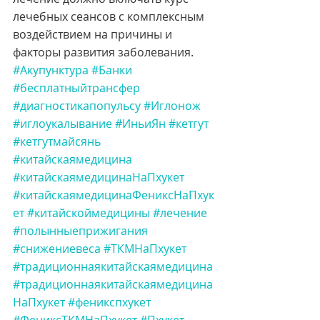
лечебных сеансов с комплексным 
воздействием на причины и 
факторы развития заболевания.
#Акупунктура
#Банки
#бесплатныйтрансфер
#диагностикапопульсу
#Иглонож
#иглоукалывание
#ИньиЯн
#кетгут
#кетгутмайсянь
#китайскаямедицина
#китайскаямедицинаНаПхукет
#китайскаямедицинаФениксНаПхук
ет
#китайскоймедицины
#лечение
#полынныеприжигания
#снижениевеса
#ТКМНаПхукет
#традиционнаякитайскаямедицина
#традиционнаякитайскаямедицина
НаПхукет
#феникспхукет