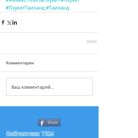
#ФениксТКМНаПхукет
#Пхукет
#ПхукетТаиланд
#Таиланд
Комментарии
Ваш комментарий...
Share
Библиотека ТКМ