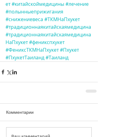
ет
#китайскоймедицины
#лечение
#полынныеприжигания
#снижениевеса
#ТКМНаПхукет
#традиционнаякитайскаямедицина
#традиционнаякитайскаямедицина
НаПхукет
#феникспхукет
#ФениксТКМНаПхукет
#Пхукет
#ПхукетТаиланд
#Таиланд
Комментарии
Ваш комментарий...