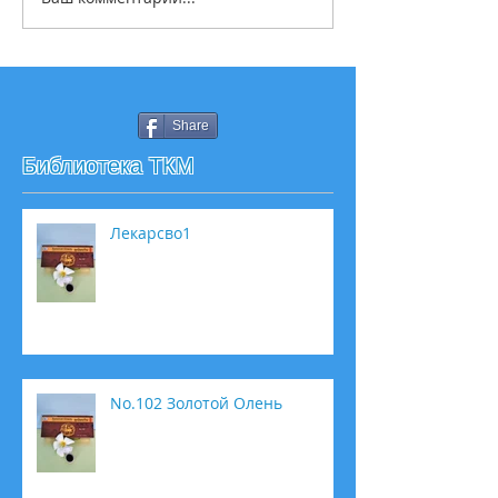
Share
Библиотека ТКМ
Лекарсво1
No.102 Золотой Олень