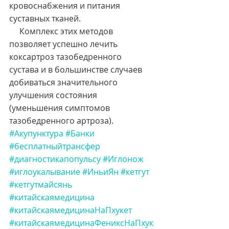
кровоснабжения и питания 
суставных тканей.
     Комплекс этих методов 
позволяет успешно лечить 
коксартроз тазобедренного 
сустава и в большинстве случаев 
добиваться значительного 
улучшения состояния 
(уменьшения симптомов 
тазобедренного артроза). 
#Акупунктура
#Банки
#бесплатныйтрансфер
#диагностикапопульсу
#Иглонож
#иглоукалывание
#ИньиЯн
#кетгут
#кетгутмайсянь
#китайскаямедицина
#китайскаямедицинаНаПхукет
#китайскаямедицинаФениксНаПхук