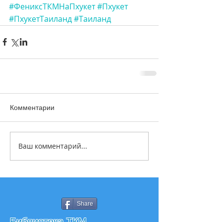
#ФениксТКМНаПхукет
#Пхукет
#ПхукетТаиланд
#Таиланд
Комментарии
Ваш комментарий...
Share
Библиотека ТКМ