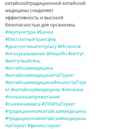
китайскойтрадиционной китайской 
медицины соединяет 
эффективность и высокой 
безопасностью для организма. 
#Акупунктура
#Банки
#бесплатныйтрансфер
#диагностикапопульсу
#Иглонож
#иглоукалывание
#ИньиЯн
#кетгут
#кетгутмайсянь
#китайскаямедицина
#китайскаямедицинаНаПхукет
#китайскаямедицинаФениксНаПхук
ет
#китайскоймедицины
#лечение
#полынныеприжигания
#снижениевеса
#ТКМНаПхукет
#традиционнаякитайскаямедицина
#традиционнаякитайскаямедицина
НаПхукет
#феникспхукет