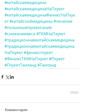
#китайскаямедицина
#китайскаямедицинаНаПхукет
#китайскаямедицинаФениксНаПхук
ет
#китайскоймедицины
#лечение
#полынныеприжигания
#снижениевеса
#ТКМНаПхукет
#традиционнаякитайскаямедицина
#традиционнаякитайскаямедицина
НаПхукет
#феникспхукет
#ФениксТКМНаПхукет
#Пхукет
#ПхукетТаиланд
#Таиланд
Комментарии