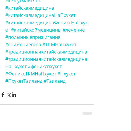
#кетгутмайсянь
#китайскаямедицина
#китайскаямедицинаНаПхукет
#китайскаямедицинаФениксНаПхук
ет
#китайскоймедицины
#лечение
#полынныеприжигания
#снижениевеса
#ТКМНаПхукет
#традиционнаякитайскаямедицина
#традиционнаякитайскаямедицина
НаПхукет
#феникспхукет
#ФениксТКМНаПхукет
#Пхукет
#ПхукетТаиланд
#Таиланд