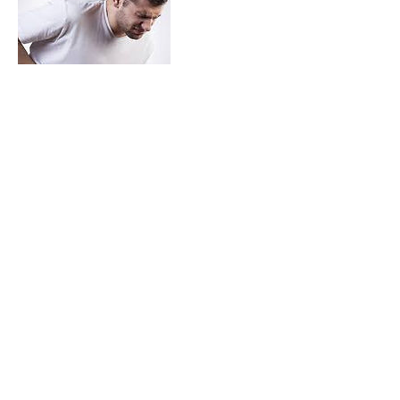
Контакты
84/7 Moo 4 Wichit, Mueang Phuket
District, Phuket, Thailand
+66 993612777
sales.royalshark@gmail.com
«Роял Шарк»
© Центр китайской традиционной медицины
- 2024