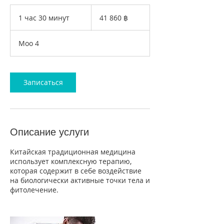
41 860
таиландских
1 час 30 минут
1
41 860 ฿
батов
ч
а
Moo 4
3
0
м
и
Записаться
н
у
т
Описание услуги
Китайская традиционная медицина
использует комплексную терапию,
которая содержит в себе воздействие
на биологически активные точки тела и
фитолечение.