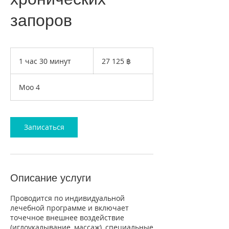
запоров
27 125
таиландских
1 час 30 минут
1
27 125 ฿
батов
ч
а
Moo 4
3
0
м
и
Записаться
н
у
т
Описание услуги
Проводится по индивидуальной
лечебной программе и включает
точечное внешнее воздействие
(иглоукалывание, массаж), специальные