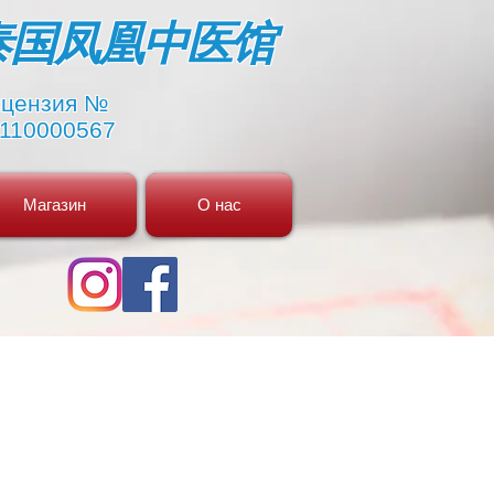
​泰国凤凰中医馆
цензия №
110000567
Магазин
О нас