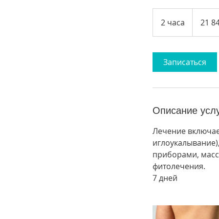
21 840
таиландск
2 часа
2
21 8
батов
ч
а
с
Записаться
а
Описание усл
Лечение включае
иглоукалывание),
приборами, масс
фитолечения.
7 дней