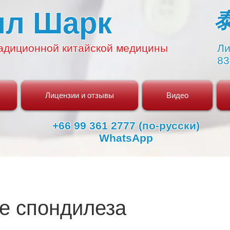
ял Шарк
адиционной
китайской медицины
Ли
83
Лицензии и отзывы
Видео
+66 99 361 2777 (по-русски)
WhatsApp
е спондилеза