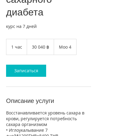
диабета
курс на 7 дней
30 040
таиландских
1 час
1
30 040 ฿
Moo 4
батов
ч
а
Записаться
Описание услуги
Восстанавливается уровень сахара в
крови, регулируется потребность
сахара организмом
• Иглоукалывание 7
дней*1200THB=8400 THB