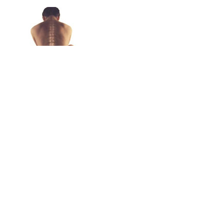
Контакты
84/7 Moo 4 Wichit, Mueang Phuket
District, Phuket, Thailand
+66 993612777
sales.royalshark@gmail.com