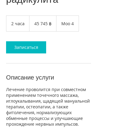
45 745
таиландских
2 часа
2
45 745 ฿
Moo 4
батов
ч
а
с
а
Записаться
Описание услуги
Лечение проволится при совместном
применением точечного массажа,
иглоукалывания, щадящей мануальной
терапии, остеопатии, а также
фитолечения, нормализующих
обменные процессы и улучшающие
прохождение нервных импульсов.