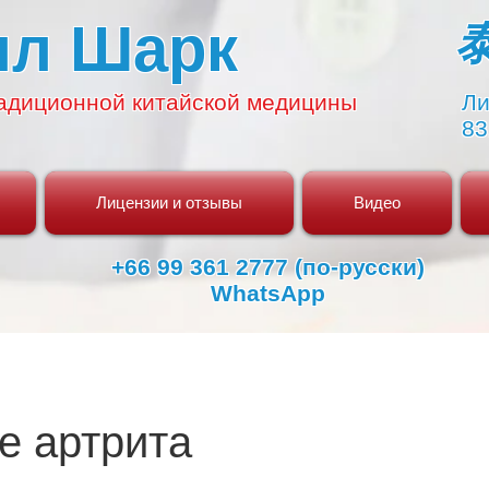
ял Шарк
адиционной
китайской медицины
Ли
83
Лицензии и отзывы
Видео
+66 99 361 2777 (по-русски)
WhatsApp
е артрита