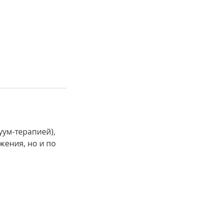
уум-терапией),
жения, но и по