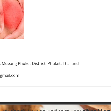
, Mueang Phuket District, Phuket, Thailand
@gmail.com
р китайской традиционной медицины
«Роял Шарк