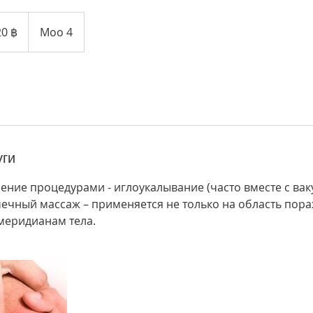
их
20 ฿
Moo 4
уги
ние процедурами - иглоукалывание (часто вместе с вак
чечный массаж – применяется не только на область пора
меридианам тела.