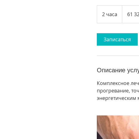
61 320
таиландск
2 часа
2
61 3
батов
ч
а
с
Записаться
а
Описание усл
Комплексное лече
прогревание, то
энергетическим 