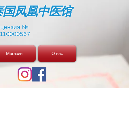
​泰国凤凰中医馆
цензия №
110000567
Магазин
О нас