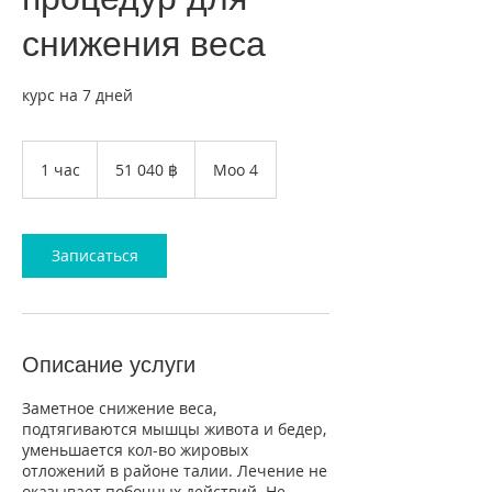
снижения веса
курс на 7 дней
51 040
таиландских
1 час
1
51 040 ฿
Moo 4
батов
ч
а
Записаться
Описание услуги
Заметное снижение веса,
подтягиваются мышцы живота и бедер,
уменьшается кол-во жировых
отложений в районе талии. Лечение не
оказывает побочных действий. Не