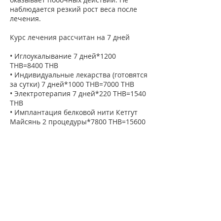
наблюдается резкий рост веса после
лечения.
Курс лечения рассчитан на 7 дней
• Иглоукалывание 7 дней*1200
THB=8400 THB
• Индивидуальные лекарства (готовятся
за сутки) 7 дней*1000 THB=7000 THB
• Электротерапия 7 дней*220 THB=1540
THB
• Имплантация белковой нити Кетгут
Майсянь 2 процедуры*7800 THB=15600
THB
• Ушная терапия (ауриколотерапия)
7*500 THB=3500 THB
• Индивидуальные лекарства (сбор трав
в виде порошка)
30 дней*500 THB=15000 THB