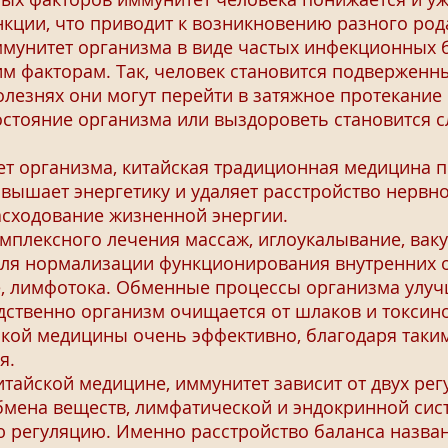
кции, что приводит к возникновению разного род
мунитет организма в виде частых инфекционных 
м факторам. Так, человек становится подвержен
олезнях они могут перейти в затяжное протекание
стояние организма или выздороветь становится 
организма, китайская традиционная медицина пре
вышает энергетику и удаляет расстройство нервно
асходование жизненной энергии.
лексного лечения массаж, иглоукалывание, ваку
ля нормализации функционирования внутренних о
е, лимфотока. Обменные процессы организма улуч
дственно организм очищается от шлаков и токсин
кой медицины очень эффективно, благодаря таки
я.
айской медицине, иммунитет зависит от двух рег
обмена веществ, лимфатической и эндокринной сис
ю регуляцию. Именно расстройство баланса назван