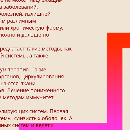
а заболеваний.
болезней, излишней
ным различным
 или хроническую форму.
сложно и дольше по
длагает такие методы, как
й системы, а также
ум-терапия. Такие
рганов, циркулирования
шаются, ткани
ов. Лечение пониженного
м методам иммунитет
улирующих систем. Первая
темы, слизистых оболочек. А
ных систем и ведет к