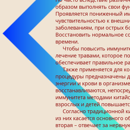
образом выполнять свои фун
Проявляется пониженный им
чувствительностью к внешни
заболеваниям, при острых б
Восстановить нормальное со
времени.
Чтобы повысить иммунитет 
лечение травами, которое по
обеспечивает правильное р
Также применяется для комп
процедуры предназначены д
энергии и крови в организм
восстанавливаются, непосре
иммунитета методами китайс
взрослых и детей повышаетс
Согласно традиционной кит
из них касается основного 
вторая – отвечает за нервну