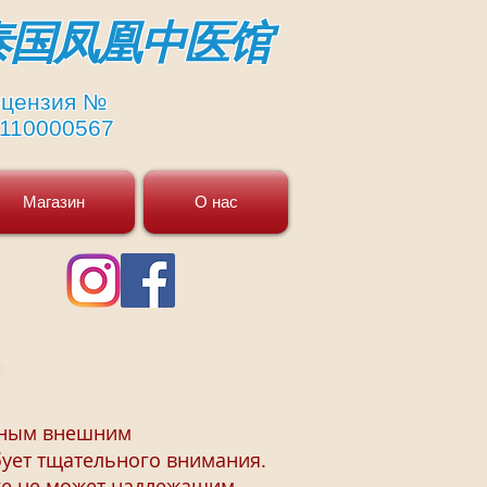
​泰国凤凰中医馆
цензия №
110000567
Магазин
О нас
тивным внешним
бует тщательного внимания.
уже не может надлежащим