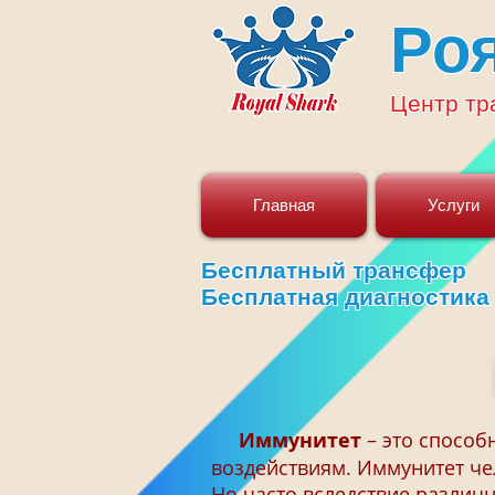
Ро
Центр
тр
Главная
Услуги
Бесплатный трансфер
Бесплатная диагностика
Иммунитет
– это спосо
воздействиям. Иммунитет чел
Но часто вследствие различ