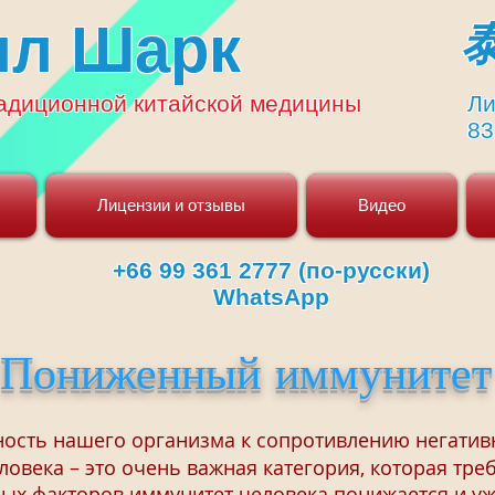
ял Шарк
адиционной
китайской медицины
Ли
83
Лицензии и отзывы
Видео
+66 99 361 2777 (по-русски)
WhatsApp
Пониженный иммунитет
бность нашего организма к сопротивлению нега
овека – это очень важная категория, которая тре
ных факторов иммунитет человека понижается и 