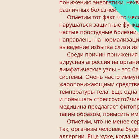
понижению энергетики, нехв
различных болезней.
Отметим тот факт, что челов
нарушаться защитные функци
частые простудные болезни,
направлены на нормализацию
выведение избытка слизи из
Среди причин понижения им
вирусная агрессия на орган
лимфатические узлы – это б
системы. Очень часто имму
жаропонижающими средствам
температуры тела. Еще одна
и повышать стрессоустойчив
медицина предлагает фитопр
таким образом, повысить им
Отметим, что не менее сер
Так, организм человека буд
аллергии. Еще хуже, когда ч