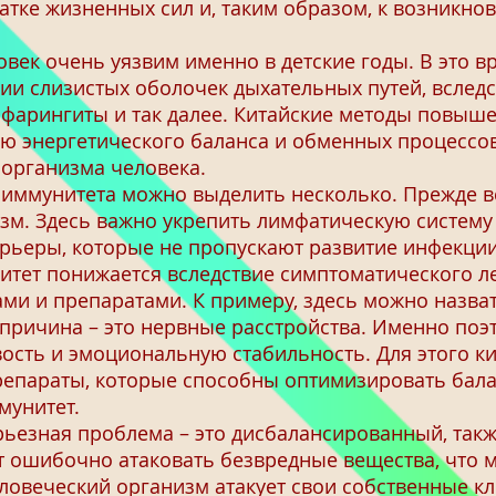
атке жизненных сил и, таким образом, к возникно
ек очень уязвим именно в детские годы. В это вр
и слизистых оболочек дыхательных путей, вследс
 фарингиты и так далее. Китайские методы повыш
 энергетического баланса и обменных процессов
 организма человека.
мунитета можно выделить несколько. Прежде вс
изм. Здесь важно укрепить лимфатическую систему
арьеры, которые не пропускают развитие инфекци
нитет понижается вследствие симптоматического 
и и препаратами. К примеру, здесь можно назва
 причина – это нервные расстройства. Именно поэ
ость и эмоциональную стабильность. Для этого к
епараты, которые способны оптимизировать бала
мунитет.
ьезная проблема – это дисбалансированный, так
ет ошибочно атаковать безвредные вещества, что 
еловеческий организм атакует свои собственные к