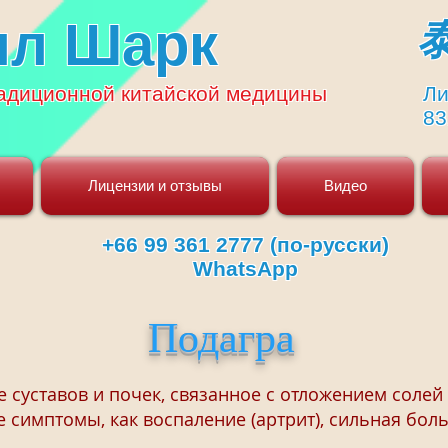
ял Шарк
адиционной
китайской медицины
Ли
83
Лицензии и отзывы
Видео
+66 99 361 2777 (по-русски)
WhatsApp
Подагра
е суставов и почек, связанное с отложением солей
 симптомы, как воспаление (артрит), сильная бол