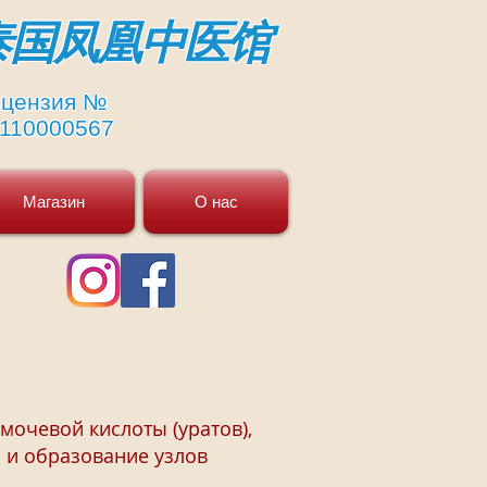
​泰国凤凰中医馆
цензия №
110000567
Магазин
О нас
 мочевой кислоты (уратов),
ь и образование узлов