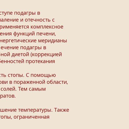
тупе подагры в
аление и отечность с
применяется комплексное
ения функций печени,
 энергетические меридианы
Лечение подагры в
ной диетой (коррекцией
обенностей протекания
сть стопы. С помощью
ови в пораженной области,
 солей. Тем самым
ратов.
шение температуры. Также
топы, ограниченная