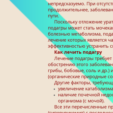
непредсказуемо. При отсутст
продолжительнее, заболеван
пути.
Поскольку отложение урато
подагры может стать мочека
болезнью метаболизма, пода
лечение которых является ч
эффективностью устранить 
Как лечить подагру
Лечение подагры требует и
обострению этого заболеван
грибы, бобовые, соль и др.)
(органические природные со
Другие факторы, требующие
увеличение катаболизма
наличие почечной недос
организма (с мочой).
Все эти перечисленные при
(гиперурикемия) с последую