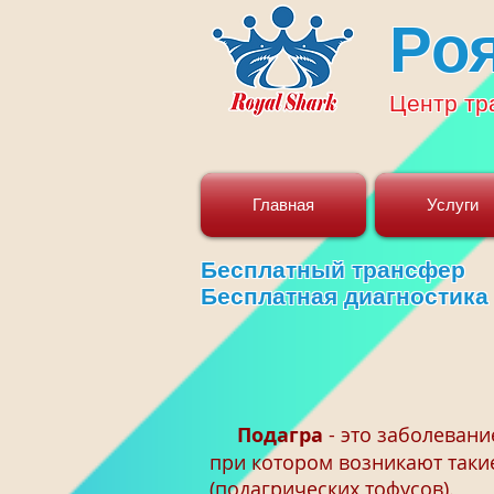
Ро
Центр
тр
Главная
Услуги
Бесплатный трансфер
Бесплатная диагностика
Подагра
- это заболевани
при котором возникают такие
(подагрических тофусов).