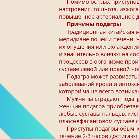
Помимо острых приступов б
настроения, тошнота, изжог
повышенное артериальное д
Причины подагры
Традиционная китайская мед
меридиане почек и печени. 
их опущения или охлаждения
и значительно влияют на со
процессов в организме прои
суставе левой или правой н
Подагра может развиваться 
заболеваний крови и интокс
которой чаще всего возникаю
Мужчины страдают подагрой
женщин подагра приобретает
любые суставы пальцев, кист
плюснефаланговом суставе с
Приступы подагры обычно на
течение 2-3 часов достигают