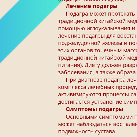
Лечение подагры
Подагра может протекать в
традиционной китайской мед
помощью иглоукалывания и 
лечение подагры для восста
поджелудочной железы и поч
этих органов точечным масс
традиционной китайской мед
питания). Диету должен разр
заболевания, а также образа
При диагнозе подагра лече
комплекса лечебных процедур
активизируются процессы са
достигается устранение сим
Симптомы подагры
Основными симптомами пода
может наблюдаться воспален
подвижность сустава.