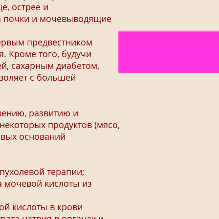
е, острее и
на почки и мочевыводящие
ервым предвестником
. Кроме того, будучи
й, сахарным диабетом,
воляет с большей
ению, развитию и
некоторых продуктов (мясо,
новых оснований
пухолевой терапии;
я мочевой кислоты из
й кислоты в крови
ата натрия в органах и