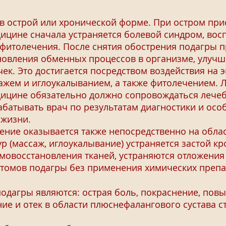
 острой или хронической форме. При остром прис
ицине сначала устраняется болевой синдром, восп
фитолечения. После снятия обострения подагры 
новления обменных процессов в организме, улучш
ек. Это достигается посредством воздействия на
ажем и иглоукалыванием, а также фитолечением. 
ицине обязательно должно сопровождаться лечеб
абатывать врач по результатам диагностики и ос
 жизни.
ние оказывается также непосредственно на обла
 (массаж, иглоукалывание) устраняется застой кр
мовосстановления тканей, устраняются отложения
птомов подагры без применения химических препа
гры являются: острая боль, покраснение, повы
ие и отек в области плюснефалангового сустава с