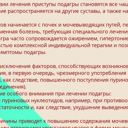
вии лечения приступы подагры становятся все чащ
ие распространяется на другие суставы, а также 
в начинается с почек и мочевыводящих путей, п
менная болезнь, требующая специального лечения
гра часто сопровождается ожирением, гипертоние
астью комплексной индивидуальной терапии и поз
симптомы подагры.
сключения факторов, способствующих возникнов
ия, в первую очередь, чрезмерного употребления 
 и, как следствие, повышенного поступления пури
единения).
 особого внимания при лечении подагры:
 пуриновых нуклеотидов, например, при противоо
таточности и, как следствие, ухудшение выведени
чины приводят к повышению содержания мочево
щим отложением кристаллов уратов в форме моноур