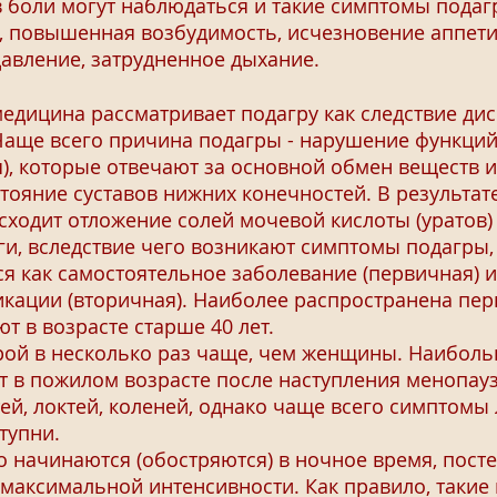
оли могут наблюдаться и такие симптомы подагр
а, повышенная возбудимость, исчезновение аппет
авление, затрудненное дыхание.
ицина рассматривает подагру как следствие дис
Чаще всего причина подагры - нарушение функций 
), которые отвечают за основной обмен веществ
стояние суставов нижних конечностей. В результа
сходит отложение солей мочевой кислоты (уратов
оги, вследствие чего возникают симптомы подагры
как самостоятельное заболевание (первичная) и
икации (вторичная). Наиболее распространена пе
т в возрасте старше 40 лет.
 в несколько раз чаще, чем женщины. Наиболь
 в пожилом возрасте после наступления менопау
ей, локтей, коленей, однако чаще всего симптомы
тупни.
чинаются (обостряются) в ночное время, постеп
 максимальной интенсивности. Как правило, такие