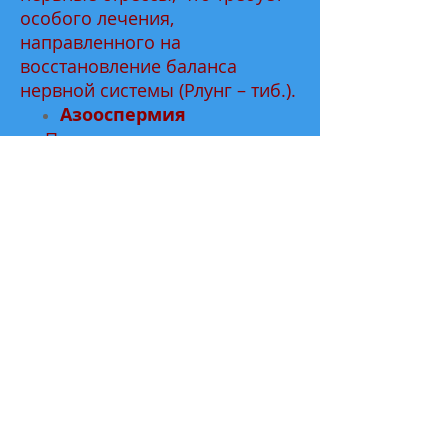
особого лечения,
направленного на
восстановление баланса
нервной системы (Рлунг – тиб.).
Азооспермия
При сочетании
секреторного бесплодия с
непроходимостью
семявыносящих путей
развивается сложная форма
мужского бесплодия, которая
называется азооспермией и
характеризуется недостатком
или полным отсутствием
сперматозоидов в эякуляте
(сперме) при наличии клеток
сперматогенеза, секрета
предстательной железы и