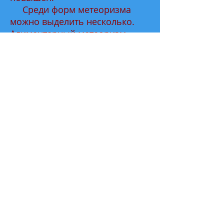
Среди форм метеоризма
можно выделить несколько.
Алиментарный метеоризм
появляется при употреблении
продуктов, содержащих
большое количество клетчатки
и крахмала. Следующая форма
– метеоризм, который
происходит при нарушении
непосредственно процессов
пищеварения. Механический
метеоризм возникает в случае
препятствий на пути движения
пищи. Динамический
метеоризм – это нарушение
моторной деятельности
желудочно-кишечного тракта.
Циркуляторный метеоризм