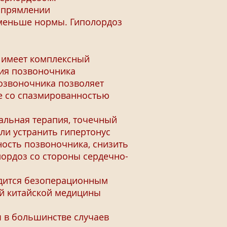
ыпрямлении
 меньше нормы. Гиполордоз
 имеет комплексный
ния позвоночника
позвоночника позволяет
е со спазмированностью
льная терапия, точечный
ли устранить гипертонус
ость позвоночника, снизить
ордоз со стороны сердечно-
дится безоперационным
ой китайской медицины
 в большинстве случаев