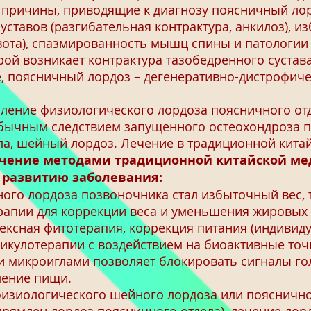
ричины, приводящие к диагнозу поясничный лор
ставов (разгибательная контрактура, анкилоз), и
вота), спазмированность мышц спины и патологии
й возникает контрактура тазобедренного сустав
е, поясничный лордоз – дегенеративно-дистрофиче
ение физиологического лордоза поясничного от
обычным следствием запущенного остеохондроза 
, шейный лордоз. Лечение в традиционной кита
чение методами традиционной китайской ме
азвитию заболевания:
ого лордоза позвоночника стал избыточный вес, 
рапии для коррекции веса и уменьшения жировых
ексная фитотерапия, коррекция питания (индивидуа
рикулотерапии с воздействием на биоактивные точ
ки микроиглами позволяет блокировать сигналы го
ление пищи.
изиологического шейного лордоза или пояснично