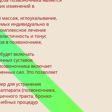
доза позвоночника является
их изменений в
 массаж, иглоукалывание,
емых индивидуально в
 комплексное лечение
ластичность и тонус
в в позвоночнике,
 будет включать
нных суставов.
позвоночника включает
енных сил. Это позволяет
ер для устранения
аппарата (позвоночника,
шечного тракта, бронхо-
 лечебных процедур