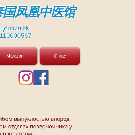
​泰国凤凰中医馆
цензия №
110000567
Магазин
О нас
ибом выпуклостью вперед.
м отделах позвоночника у
перлордозом.