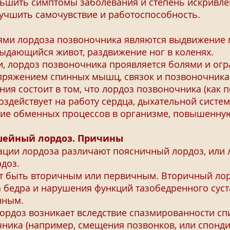
ьшить симптомы заболевания и степень искривле
лучшить самочувствие и работоспособность.
 лордоза позвоночника являются выдвижение го
выдающийся живот, раздвижение ног в коленях.
лордоз позвоночника проявляется болями и огр
пряжением спинных мышц, связок и позвоночника
я состоит в том, что лордоз позвоночника (как п
оздействует на работу сердца, дыхательной сист
ние обменных процессов в организме, повышенну
шейный лордоз. Причины
ции лордоза различают поясничный лордоз, или 
доз.
быть вторичным или первичным. Вторичный лорд
а бедра и нарушения функций тазобедренного суст
нным.
доз возникает вследствие спазмированности сп
чника (например, смещения позвонков, или спонди