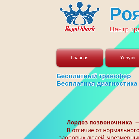
Ро
Центр
тр
Главная
Услуги
Бесплатный трансфер
Бесплатная диагностика
Лордоз позвоночника
— 
В отличие от нормального 
здоровых людей, чрезмерный