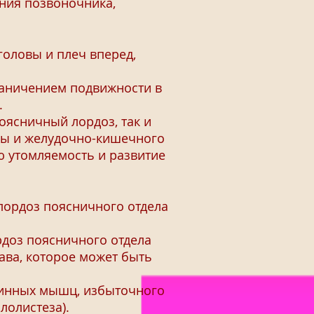
ния позвоночника,
ловы и плеч вперед,
аничением подвижности в
.
оясничный лордоз, так и
емы и желудочно-кишечного
ю утомляемость и развитие
лордоз поясничного отдела
оз поясничного отдела
ава, которое может быть
инных мышц, избыточного
лолистеза).