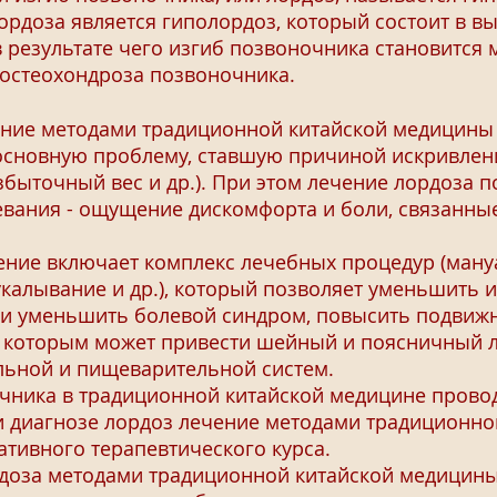
доза является гиполордоз, который состоит в в
в результате чего изгиб позвоночника становится
 остеохондроза позвоночника.
ие методами традиционной китайской медицины
 основную проблему, ставшую причиной искривле
избыточный вес и др.). При этом лечение лордоза 
вания - ощущение дискомфорта и боли, связанны
ие включает комплекс лечебных процедур (мануа
калывание и др.), который позволяет уменьшить и
и уменьшить болевой синдром, повысить подвижн
к которым может привести шейный и поясничный л
ельной и пищеварительной систем.
ника в традиционной китайской медицине прово
и диагнозе лордоз лечение методами традиционн
ативного терапевтического курса.
за методами традиционной китайской медицины