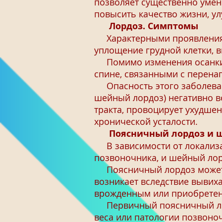
позволяет существенно умен
повысить качество жизни, у
Лордоз. Симптомы
Характерными проявлениями
уплощение грудной клетки, 
Помимо изменения осанки, 
спине, связанными с перена
Опасность этого заболевани
шейный лордоз) негативно в
тракта, провоцирует ухудше
хронической усталости.
Поясничный лордоз и 
В зависимости от локализа
позвоночника, и шейный лор
Поясничный лордоз может 
возникает вследствие вывих
врожденным или приобрете
Первичный поясничный лор
веса или патологии позвоно