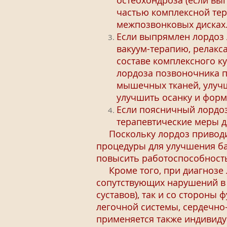
остеохондроза (если вы
частью комплексной тер
межпозвонковых дисках
Если выпрямлен лордоз 
вакуум-терапию, релакс
составе комплексного к
лордоза позвоночника п
мышечных тканей, улуч
улучшить осанку и форм
Если поясничный лордоз
терапевтические меры д
Поскольку лордоз приводит
процедуры для улучшения ба
повысить работоспособность
Кроме того, при диагнозе л
сопутствующих нарушений в 
суставов), так и со стороны
легочной системы, сердечн
применяется также индивиду