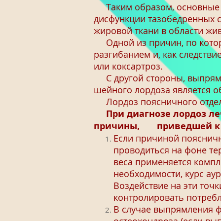
Таким образом, основные п
дисфункции тазобедренных су
жировой ткани в области жи
Одной из причин, по которо
разгибанием и, как следстви
или коксартроз.
С другой стороны, выпрямл
шейного лордоза является 
Лордоз поясничного отдела
При диагнозе лордоз ле
причины, приведшей к р
Если причиной поясничн
проводиться на фоне те
веса применяется компл
необходимости, курс ау
Воздействие на эти точ
контролировать потреб
В случае выпрямления ф