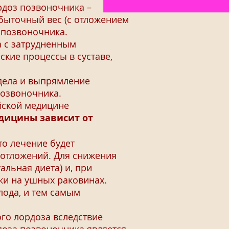
доз позвоночника –
збыточный вес (с отложением
 позвоночника.
а с затрудненным
ские процессы в суставе,
дела и выпрямление
позвоночника.
йской медицине
дицины зависит от
то лечение будет
 отложений. Для снижения
льная диета) и, при
ки на ушных раковинах.
лода, и тем самым
го лордоза вследствие