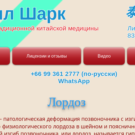
ял Шарк
адиционной
китайской медицины
Ли
83
Лицензии и отзывы
Видео
+66 99 361 2777 (по-русски)
WhatsApp
Лордоз
патологическая деформация позвоночника с изг
физиологического лордоза в шейном и пояснично
 изгиб позвоночника, или лордоз, называется ги