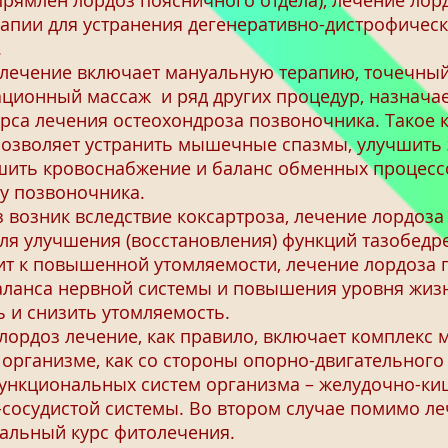
прямлен лордоз поясничного отдела), лечение лор
апии для устранения дегенеративно-дистрофическ
.
лечение включает мануальную терапию, точечный
ационный массаж и ряд других процедур, назнача
урса лечения остеохондроза позвоночника. Такое
озволяет устранить мышечные спазмы, улучшить э
шить кровоснабжение и баланс обменных процессо
у позвоночника.
 возник вследствие коксартроза, лечение лордоза
ля улучшения (восстановления) функций тазобедре
 к повышенной утомляемости, лечение лордоза 
ланса нервной системы и повышения уровня жизн
 и снизить утомляемость.
ордоз лечение, как правило, включает комплекс м
организме, как со стороны опорно-двигательного 
 функциональных систем организма – желудочно-ки
о-сосудистой системы. Во втором случае помимо
альный курс фитолечения.