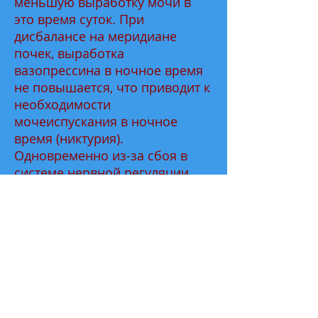
меньшую выработку мочи в
это время суток. При
дисбалансе на меридиане
почек, выработка
вазопрессина в ночное время
не повышается, что приводит к
необходимости
мочеиспускания в ночное
время (никтурия).
Одновременно из-за сбоя в
системе нервной регуляции
мозг не получает от
«сторожевых центров»
нервной системы сигнал о том,
что мочевой пузырь
переполнен и необходимо
пробуждение. Ребенок не
просыпается, и процесс
мочеиспускания происходит