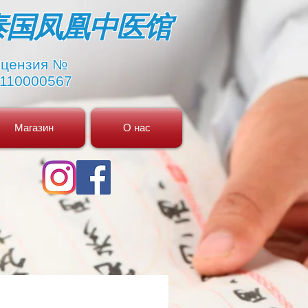
​泰国凤凰中医馆
цензия №
110000567
Магазин
О нас