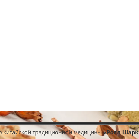
р китайской традиционной медицины
«Роял Шарк