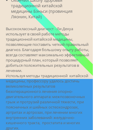
Окончил Школу здоровья
традиционной китайской
медицины Бэньси (провинция
Ляонин, Китай)
Высококлассный диагност - Ли Дехуа
использует в своей работе методы
традиционной китайской медицины,
позволяющие поставить четкий правильный
диагноз. Благодаря большому опыту работы,
всегда составляет максимально эффективный
процедурный план, который позволяет
добиться положительных результатов в
лечении.
Используя методы традиционной китайской
медицины, профессору удалось достичь
великолепных результатов
безоперационного лечения опорно-
двигательного аппарата: межпозвоночных
грыж и протрузий различной тяжести, при
поясничных и шейных остеохондрозах,
артритах и артрозах, при лечении многих
внутренних заболеваний: желудочно-
кишечного тракта, простатита и многих
других.