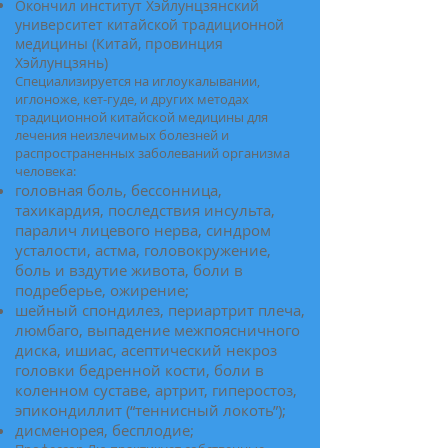
Окончил институт Хэйлунцзянский
университет китайской традиционной
медицины (Китай, провинция
Хэйлунцзянь)
Специализируется на иглоукалывании,
иглоноже, кет-гуде, и других методах
традиционной китайской медицины для
лечения неизлечимых болезней и
распространенных заболеваний организма
человека:
головная боль, бессонница,
тахикардия, последствия инсульта,
паралич лицевого нерва, синдром
усталости, астма, головокружение,
боль и вздутие живота, боли в
подреберье, ожирение;
шейный спондилез, периартрит плеча,
люмбаго, выпадение межпоясничного
диска, ишиас, асептический некроз
головки бедренной кости, боли в
коленном суставе, артрит, гиперостоз,
эпикондиллит (“теннисный локоть”);
дисменорея, бесплодие;