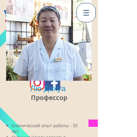
Роял Шарк
Центр
традиционной
китайской медицины
Бесплатный трансфер
Бесплатная диагностика
+66 99 361 2777
(по-русски)
WhatsApp
Лю Дехуа
Профессор
Клинический опыт работы - 35
лет