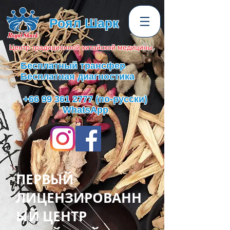
Роял Шарк
Центр
традиционной
китайской медицины
Бесплатный трансфер
Бесплатная диагностика
+66 99 361 2777
(по-русски)
WhatsApp
ПЕРВЫЙ
ЛИЦЕНЗИРОВАНН
ЫЙ ЦЕНТР