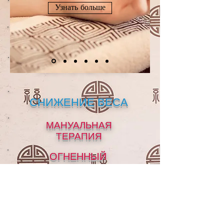
Узнать больше
ИГЛОНОЖ
КЕТГУТ
АКУПУНКТУРА
СНИЖЕНИЕ ВЕСА
МАНУАЛЬНАЯ
ТЕРАПИЯ
ОГНЕННЫЙ
МАССАЖ
КОНТАКТЫ
НАШ АДРЕС
31/2 Patak road, Kata Beach ,Phuket,