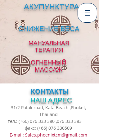
АКУПУНКТУРА
Роял Шарк
СНИЖЕНИЕ ВЕСА
Центр
традиционной
китайской медицины
Бесплатный трансфер
МАНУАЛЬНАЯ
Бесплатная диагностика
ТЕРАПИЯ
+66 99 361 2777
(по-русски)
ОГНЕННЫЙ
WhatsApp
МАССАЖ
КОНТАКТЫ
НАШ АДРЕС
31/2 Patak road, Kata Beach ,Phuket,
Thailand
тел.: (+66)
076 333 380
,
076 333 383
факс: (+66)
076 330509
E-mail:
Sales.phoenixtcm@gmail.com